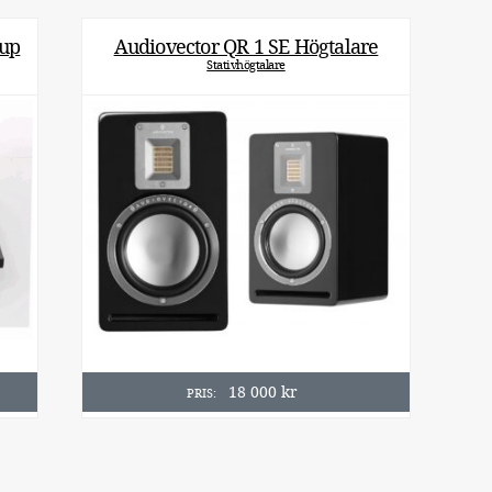
kup
Audiovector QR 1 SE Högtalare
Stativhögtalare
18 000
kr
PRIS: