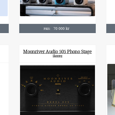
70 000
kr
PRIS:
Moonriver Audio 505 Phono Stage
Slutsteg