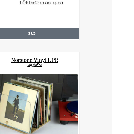
PRIS:
Norstone Vinyl L PR
Vägghyllor