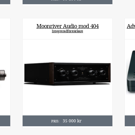
Moonriver Audio mod 404
Adv
Integreradförstärkare
35 000
kr
PRIS: