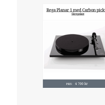
Rega Planar 1 med Carbon pic
Skivspelare
4 700
kr
PRIS: