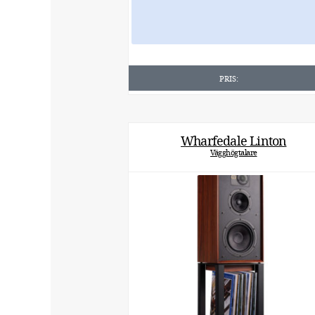
PRIS:
Wharfedale Linton
Vägghögtalare