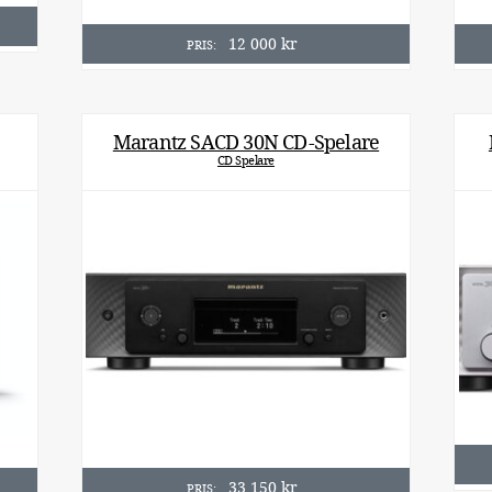
12 000
kr
PRIS:
Marantz SACD 30N CD-Spelare
CD Spelare
33 150
kr
PRIS: