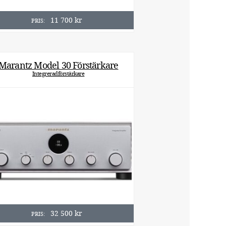
11 700
kr
PRIS:
Marantz Model 30 Förstärkare
Integreradförstärkare
32 500
kr
PRIS: