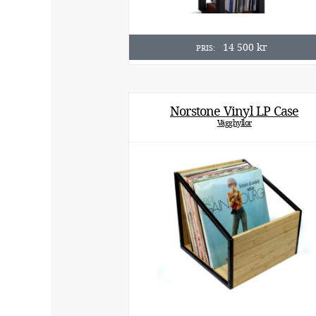
14 500
kr
PRIS:
Norstone Vinyl LP Case
Vägghyllor