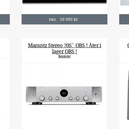
50 000
kr
PRIS:
Marantz Stereo 70S¨ OBS ! Åter i
lager OBS !
Receiver