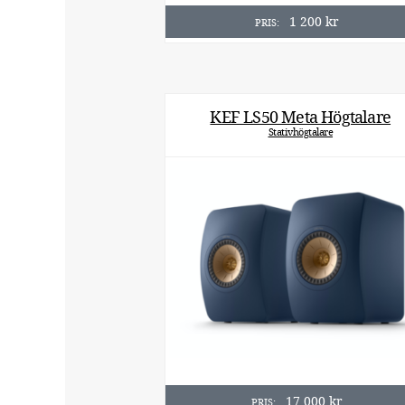
1 200
kr
PRIS:
KEF LS50 Meta Högtalare
Stativhögtalare
17 000
kr
PRIS: