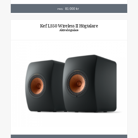
81 000
kr
PRIS:
Kef LS50 Wireless II Högtalare
Aktivahögtalare