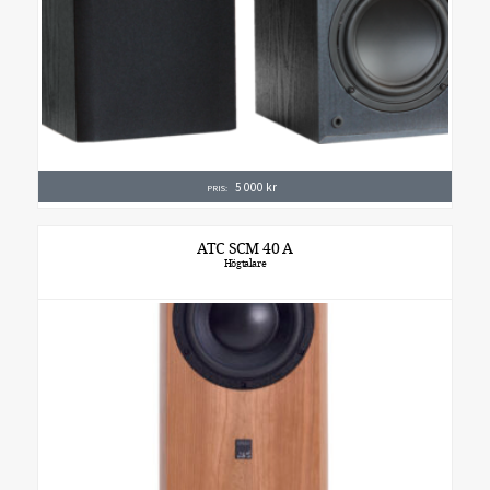
5 000
kr
PRIS:
ATC SCM 40 A
Högtalare