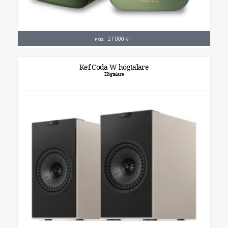
17 000
kr
PRIS:
Kef Coda W högtalare
Högtalare