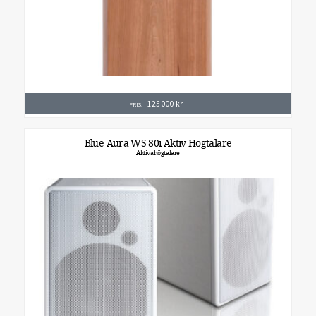
125 000
kr
PRIS:
Blue Aura WS 80i Aktiv Högtalare
Aktivahögtalare