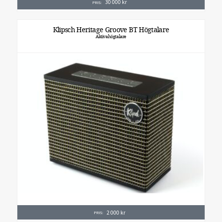
30 000
kr
PRIS:
Klipsch Heritage Groove BT Högtalare
Aktivahögtalare
2 000
kr
PRIS: