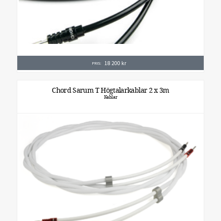
18 200
kr
PRIS:
Chord Sarum T Högtalarkablar 2 x 3m
Kablar