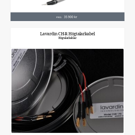
35 900
kr
PRIS:
Lavardin CH-R Högtalarkabel
Högtalarkablar