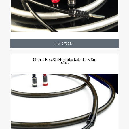
3 710
kr
PRIS:
Chord EpicXL Högtalarkabel 2 x 3m
Kablar