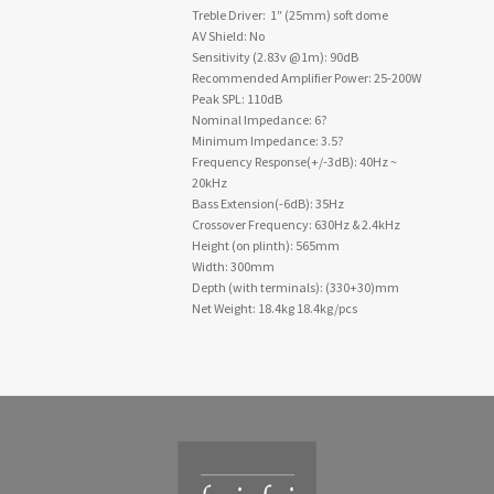
Treble Driver: 1″ (25mm) soft dome
AV Shield: No
Sensitivity (2.83v @1m): 90dB
Recommended Amplifier Power: 25-200W
Peak SPL: 110dB
Nominal Impedance: 6?
Minimum Impedance: 3.5?
Frequency Response(+/-3dB): 40Hz ~
20kHz
Bass Extension(-6dB): 35Hz
Crossover Frequency: 630Hz & 2.4kHz
Height (on plinth): 565mm
Width: 300mm
Depth (with terminals): (330+30)mm
Net Weight: 18.4kg 18.4kg/pcs