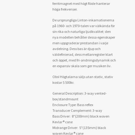
ferritmagnet med högt flöde hanterar
höga frekvenser.
De ursprungliga Linton-inkarnationerna
på 1960- och 1970-talen var välkända för
sin rika och naturliga ljudkvalitet; den
nya modellen behåller dessa egenskaper
men uppgraderar prestandan i varje
avdelning. Dess bas är djup och
väldefinierad, dess mellanregister klart
och öppet, med fri-andningsdynamik och
en expansiv skala som ger musiken liv.
Obs! Högtalarna säljs utan stativ, stativ
kostar 5 500kr.
General Description: 3-way vented-
box/standmount
Enclosure Type: Bass reflex
Transducer Complement: 3-way
Bass Driver: 8″(200mm) black woven
Kevlar® cone
Midrange Driver: 5″(135mm) black
woven Kevlar® cone