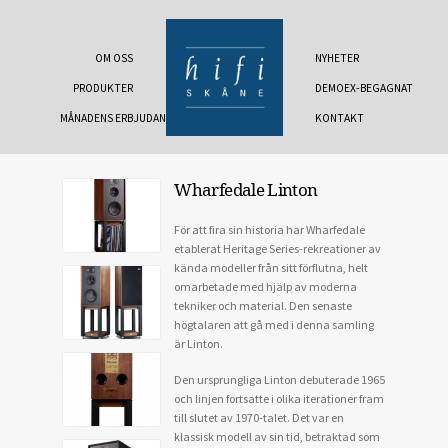
OM OSS
NYHETER
PRODUKTER
DEMOEX-BEGAGNAT
MÅNADENS ERBJUDANDE
KONTAKT
Wharfedale Linton
För att fira sin historia har Wharfedale
etablerat Heritage Series-rekreationer av
kända modeller från sitt förflutna, helt
omarbetade med hjälp av moderna
tekniker och material. Den senaste
högtalaren att gå med i denna samling
är Linton.
Den ursprungliga Linton debuterade 1965
och linjen fortsatte i olika iterationer fram
till slutet av 1970-talet. Det var en
klassisk modell av sin tid, betraktad som