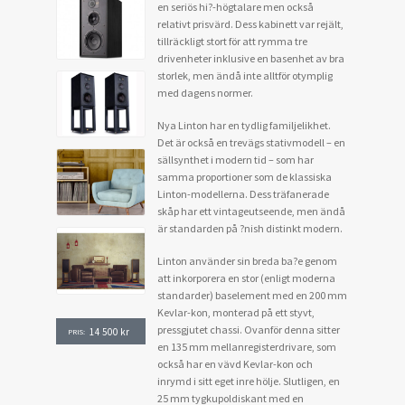
en seriös hi?-högtalare men också
relativt prisvärd. Dess kabinett var rejält,
tillräckligt stort för att rymma tre
drivenheter inklusive en basenhet av bra
storlek, men ändå inte alltför otymplig
med dagens normer.
Nya Linton har en tydlig familjelikhet.
Det är också en trevägs stativmodell – en
sällsynthet i modern tid – som har
samma proportioner som de klassiska
Linton-modellerna. Dess träfanerade
skåp har ett vintageutseende, men ändå
är standarden på ?nish distinkt modern.
Linton använder sin breda ba?e genom
att inkorporera en stor (enligt moderna
standarder) baselement med en 200 mm
Kevlar-kon, monterad på ett styvt,
pressgjutet chassi. Ovanför denna sitter
14 500
kr
PRIS:
en 135 mm mellanregisterdrivare, som
också har en vävd Kevlar-kon och
inrymd i sitt eget inre hölje. Slutligen, en
25 mm tygkupoldiskant med en