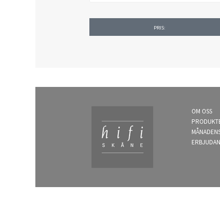
PRIS:
OM OSS
PRODUKT
MÅNADEN
ERBJUDA