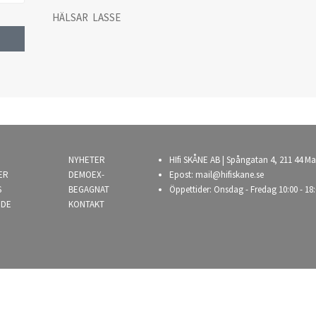
HÄLSAR LASSE
NYHETER
HIfi SKÅNE AB | Spångatan 4, 211 44 Ma
ER
DEMOEX-
Epost:
mail@hifiskane.se
S
BEGAGNAT
Öppettider: Onsdag - Fredag 10:00 - 18:
NDE
KONTAKT