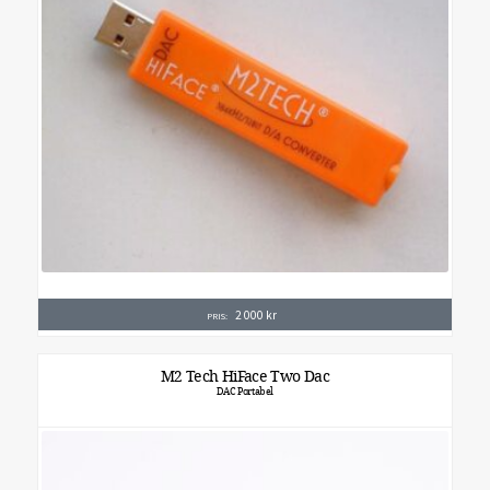
2 000
kr
PRIS:
M2 Tech HiFace Two Dac
DAC Portabel