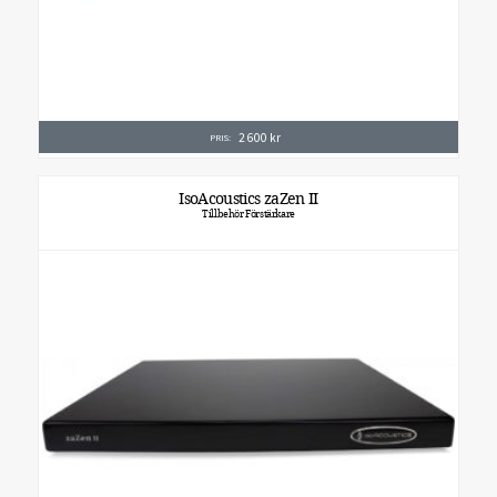
2 600
kr
PRIS:
IsoAcoustics zaZen II
Tillbehör Förstärkare