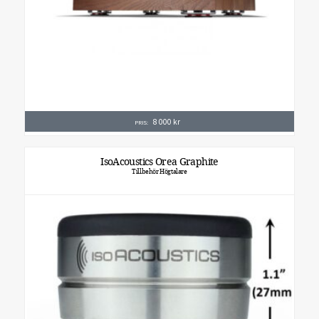
8 000
kr
PRIS:
IsoAcoustics Orea Graphite
Tillbehör Högtalare