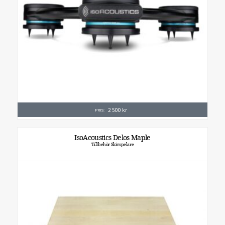
2 500
kr
PRIS:
IsoAcoustics Delos Maple
Tillbehör Skivspelare