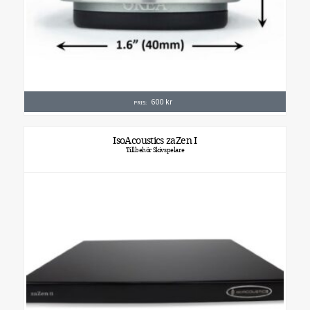
600
kr
PRIS:
IsoAcoustics zaZen I
Tillbehör Skivspelare