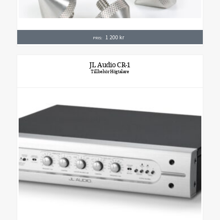
1 200
kr
PRIS:
JL Audio CR-1
Tillbehör Högtalare