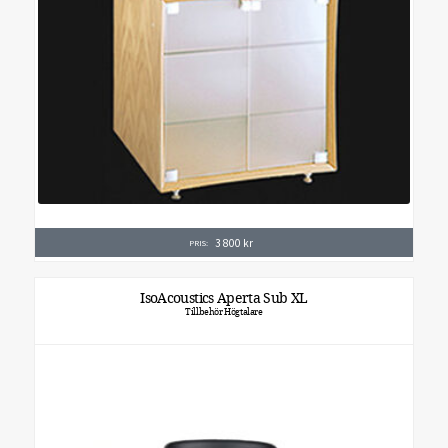
3 800
kr
PRIS:
IsoAcoustics Aperta Sub XL
Tillbehör Högtalare