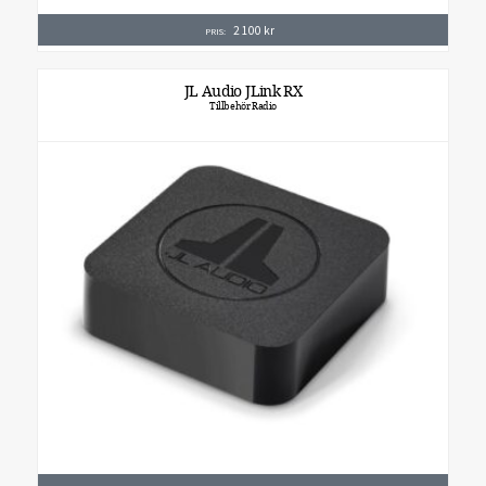
2 100
kr
PRIS:
JL Audio JLink RX
Tillbehör Radio