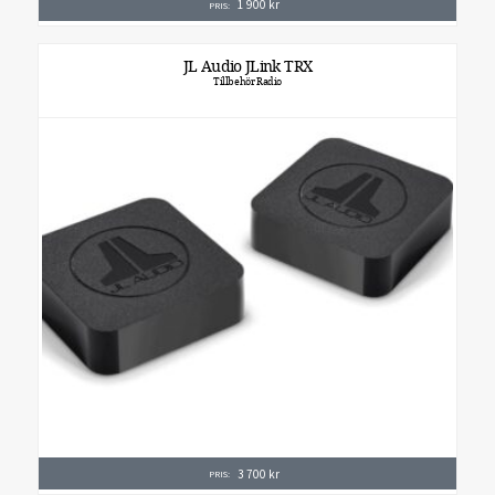
1 900
kr
PRIS:
JL Audio JLink TRX
Tillbehör Radio
3 700
kr
PRIS: