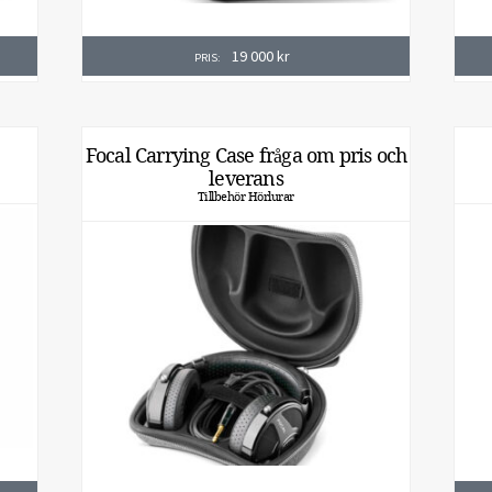
19 000
kr
PRIS:
Focal Carrying Case fråga om pris och
leverans
Tillbehör Hörlurar