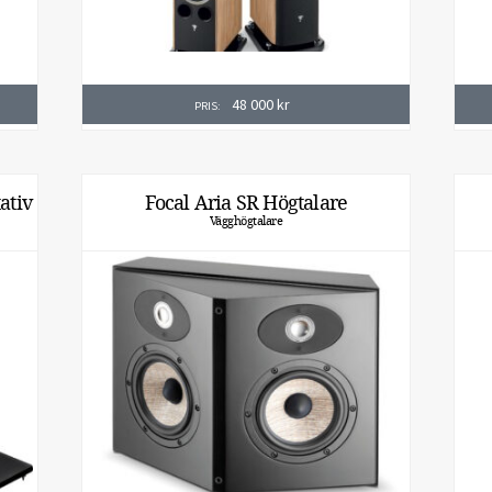
48 000
kr
PRIS:
ativ
Focal Aria SR Högtalare
Vägghögtalare