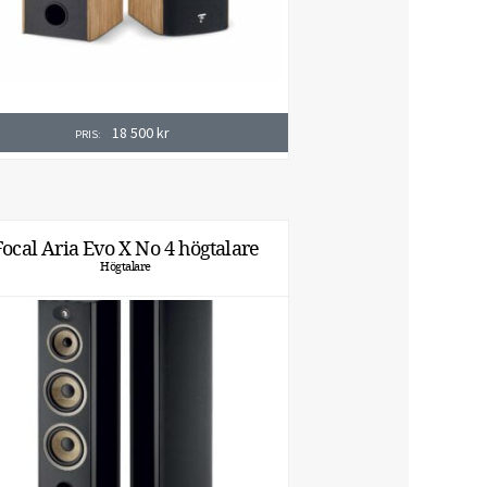
18 500
kr
PRIS:
Focal Aria Evo X No 4 högtalare
Högtalare