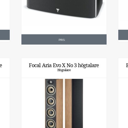
PRIS:
e
Focal Aria Evo X No 3 högtalare
Högtalare