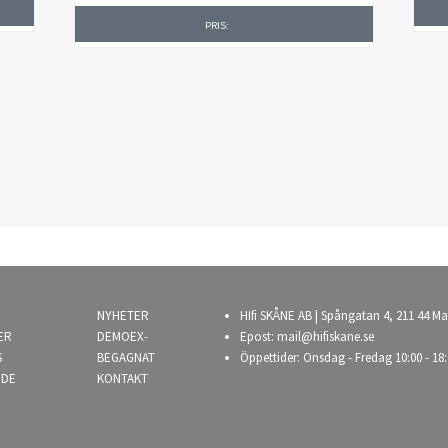
PRIS:
NYHETER
HIfi SKÅNE AB | Spångatan 4, 211 44 Ma
ER
DEMOEX-
Epost:
mail@hifiskane.se
S
BEGAGNAT
Öppettider: Onsdag - Fredag 10:00 - 18:
NDE
KONTAKT