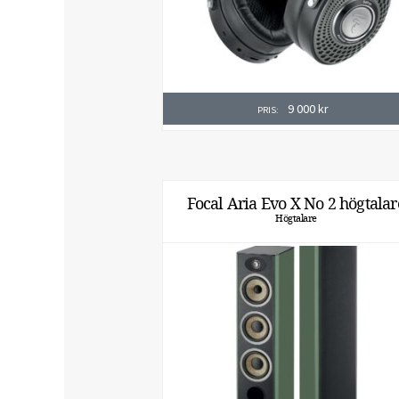
9 000
kr
PRIS:
Focal Aria Evo X No 2 högtalar
Högtalare