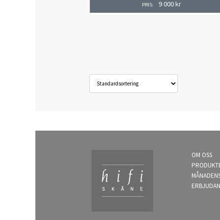
9 000
kr
PRIS:
OM OSS
PRODUKT
MÅNADEN
ERBJUDA