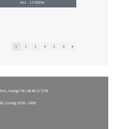
17 500
kr
PRIS:
1
2
3
4
5
6
lmö, Sverige Tel.+46 40 12 72 90
00, Lördag 10:00 - 14:00