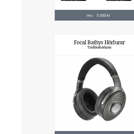
5 000
kr
PRIS:
Focal Bathys Hörlurar
Trådlösahörlurar