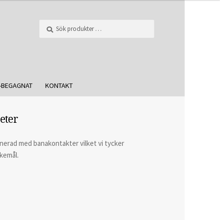
Sök
-BEGAGNAT
KONTAKT
eter
minerad med banakontakter vilket vi tycker
skemål.