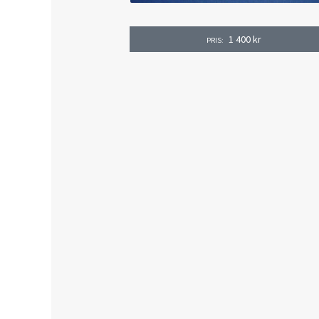
1 400
kr
PRIS: