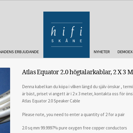
NADENS ERBJUDANDE
NYHETER
DEMOEX
Atlas Equator 2.0 högtalarkablar, 2 X 3 M
Denna kabel kan du köpa i vilken längd du själv önskar , ter
är bäst, priset vi angett är i 2 x 3 meter, kontakta oss för ön
Atlas Equator 2.0 Speaker Cable
Please note, you need to enter a quantity of 2 for a pair
2.0 sq mm 99.9997% pure oxygen free copper conductors