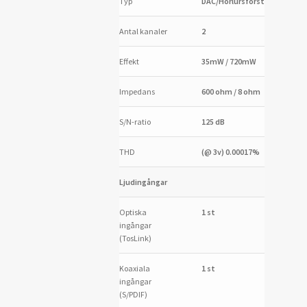
Typ
DAC/Hörlursförstärkare
Antal kanaler
2
Effekt
35mW / 720mW
Impedans
600 ohm / 8 ohm
S/N-ratio
125 dB
THD
(@ 3v) 0.00017%
Ljudingångar
Optiska
1 st
ingångar
(TosLink)
Koaxiala
1 st
ingångar
(S/PDIF)