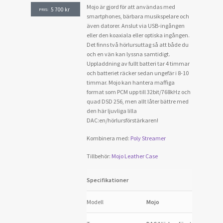
Mojo är gjord för att användas med
5 700
kr
PRIS:
smartphones, bärbara musikspelare och
även datorer. Anslut via USB-ingången
eller den koaxiala eller optiska ingången.
Det finns två hörlursuttag så att både du
och en vän kan lyssna samtidigt.
Uppladdning av fullt batteri tar 4 timmar
och batteriet räcker sedan ungefär i 8-10
timmar. Mojo kan hantera maffiga
format som PCM upp till 32bit/768kHz och
quad DSD 256, men allt låter bättre med
den här ljuvliga lilla
DAC:en/hörlursförstärkaren!
Kombinera med:
Poly Streamer
Tillbehör:
Mojo Leather Case
Specifikationer
Modell
Mojo