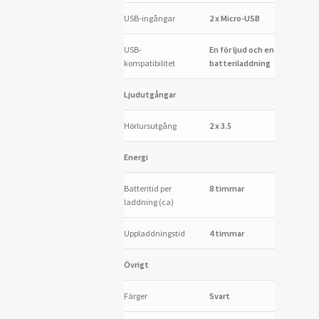
USB-ingångar
2 x Micro-USB
USB-
En för ljud och en för
kompatibilitet
batteriladdning
Ljudutgångar
Hörlursutgång
2 x 3.5
Energi
Batteritid per
8 timmar
laddning (ca)
Uppladdningstid
4 timmar
Övrigt
Färger
Svart