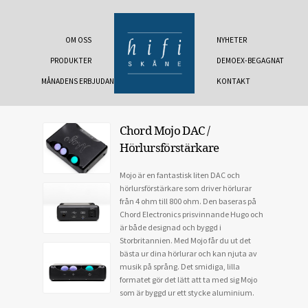
OM OSS
NYHETER
PRODUKTER
DEMOEX-BEGAGNAT
MÅNADENS ERBJUDANDE
KONTAKT
Chord Mojo DAC /
Hörlursförstärkare
Mojo är en fantastisk liten DAC och
hörlursförstärkare som driver hörlurar
från 4 ohm till 800 ohm. Den baseras på
Chord Electronics prisvinnande Hugo och
är både designad och byggd i
Storbritannien. Med Mojo får du ut det
bästa ur dina hörlurar och kan njuta av
musik på språng. Det smidiga, lilla
formatet gör det lätt att ta med sig Mojo
som är byggd ur ett stycke aluminium.