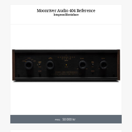
Moonriver Audio 404 Reference
Integreradförstärkare
50 000
kr
PRIS: