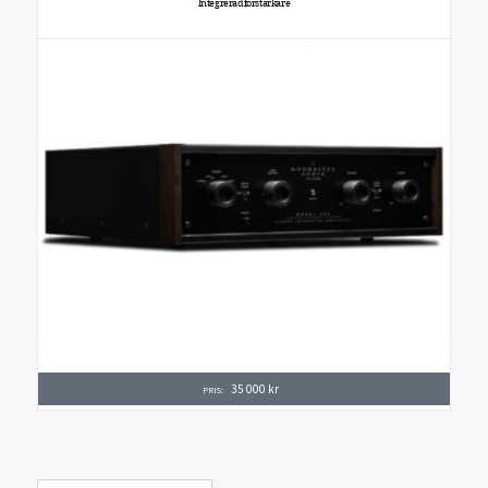
Integreradförstärkare
35 000
kr
PRIS: