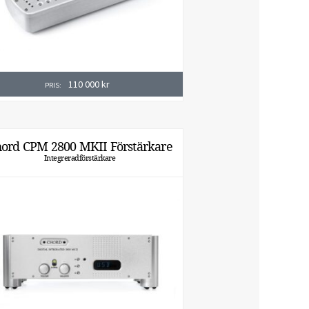
110 000
kr
PRIS:
ord CPM 2800 MKII Förstärkare
Integreradförstärkare