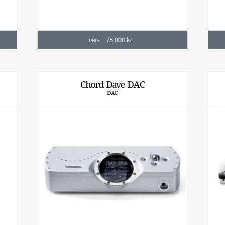
75 000
kr
PRIS:
Chord Dave DAC
DAC