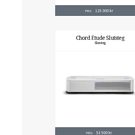
125 000
kr
PRIS:
Chord Ètude Slutsteg
Slutsteg
53 500
kr
PRIS: