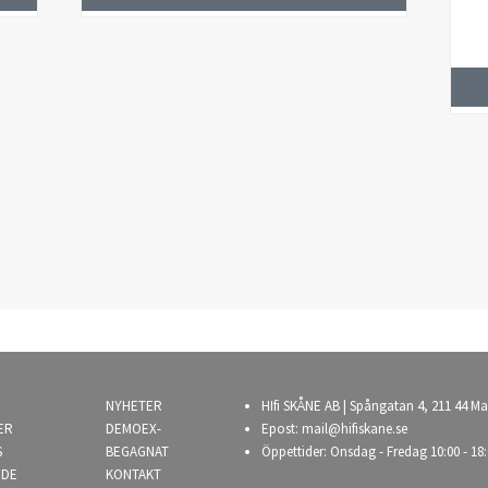
NYHETER
HIfi SKÅNE AB | Spångatan 4, 211 44 Ma
ER
DEMOEX-
Epost:
mail@hifiskane.se
S
BEGAGNAT
Öppettider: Onsdag - Fredag 10:00 - 18:
NDE
KONTAKT