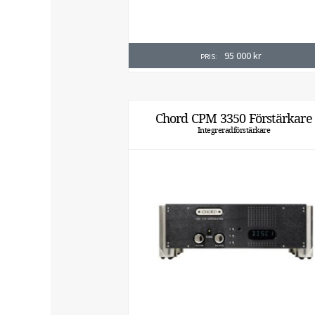
95 000
kr
PRIS:
Chord CPM 3350 Förstärkare
Integreradförstärkare