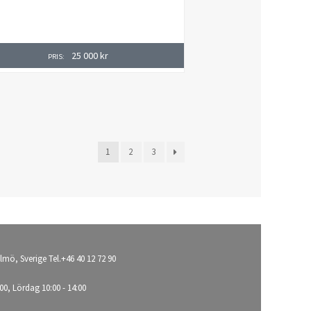
25 000
kr
PRIS:
1
2
3
lmö, Sverige Tel.+46 40 12 72 90
00, Lördag 10:00 - 14:00