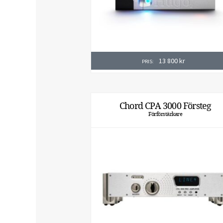
13 800
kr
PRIS:
Chord CPA 3000 Försteg
Förförstärkare