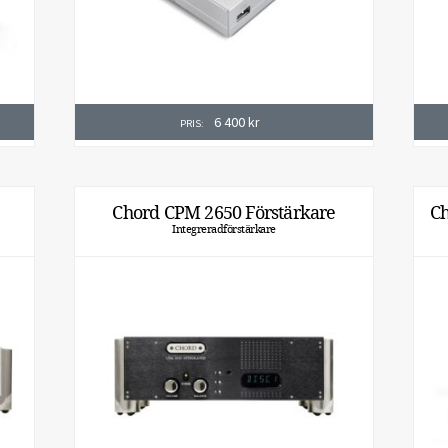
6 400
kr
PRIS:
Chord CPM 2650 Förstärkare
Ch
Integreradförstärkare