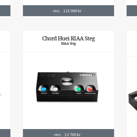
115 000
kr
PRIS:
Chord Huei RIAA Steg
RIAA Steg
13 700
kr
PRIS: