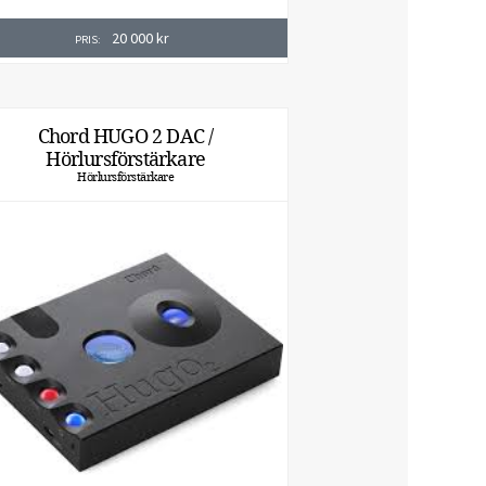
20 000
kr
PRIS:
Chord HUGO 2 DAC /
Hörlursförstärkare
Hörlursförstärkare