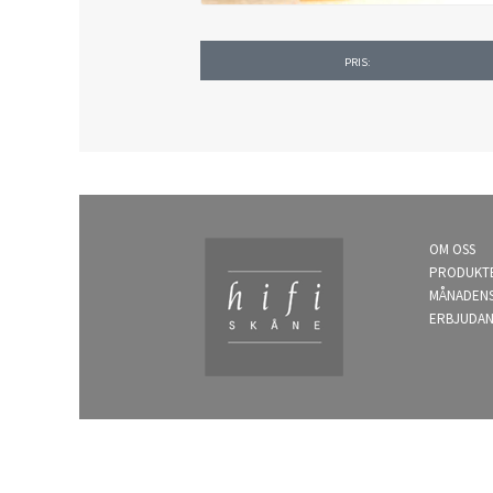
PRIS:
OM OSS
PRODUKT
MÅNADEN
ERBJUDA