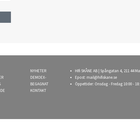
NYHETER
HIfi SKÅNE AB | Spångatan 4, 211 44 Ma
ER
DEMOEX-
Epost:
mail@hifiskane.se
S
BEGAGNAT
Öppettider: Onsdag - Fredag 10:00 - 18:
NDE
KONTAKT