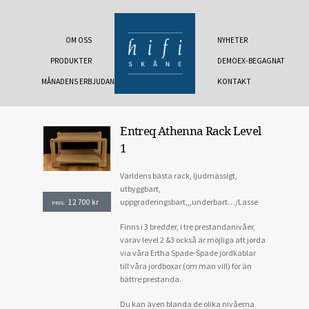
OM OSS
NYHETER
PRODUKTER
DEMOEX-BEGAGNAT
MÅNADENS ERBJUDANDE
KONTAKT
Entreq Athenna Rack Level
1
Världens bästa rack, ljudmässigt,
utbyggbart,
uppgraderingsbart,,,underbart…/Lasse
12 700
kr
PRIS:
Finns i 3 bredder, i tre prestandanivåer,
varav level 2 &3 också är möjliga att jorda
via våra Ertha Spade-Spade jordkablar
till våra jordboxar (om man vill) för än
bättre prestanda.
Du kan även blanda de olika nivåerna