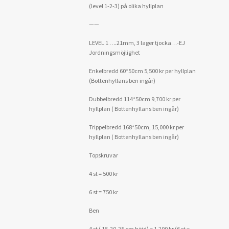
(level 1-2-3) på olika hyllplan
——
LEVEL 1 ….21mm, 3 lager tjocka…-EJ
Jordningsmöjlighet
Enkelbredd 60*50cm 5,500 kr per hyllplan
(Bottenhyllans ben ingår)
Dubbelbredd 114*50cm 9,700 kr per
hyllplan ( Bottenhyllans ben ingår)
Trippelbredd 168*50cm, 15,000 kr per
hyllplan ( Bottenhyllans ben ingår)
Topskruvar
4 st = 500 kr
6 st = 750 kr
Ben
4 st ( 15-20-25 cm höjd) = 1,200 kr (6 st =