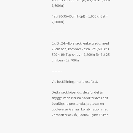
1,600 kr)
4 st (30-35-40cm höjd) = 1,600 kr 6 st =
2,000 kr)
———–
Ex: Ett 2-hyllors rack, enkelbredd, med
25cm ben, kommer kosta : 2*5,500 kr +
500 kr för Top-skruv + 1,200 kr för 4 st 25
cm ben = 12,700 kr
———-
Vid beställning, maila oss först.
Detta rack köper du, dels för det är
snyggt, men i första hand för dess helt
överlägsna prestanda, jag lovar en
upplevelse. Gärna i kombination med
vära fötter också, Garbo2-Lynx-ES Pad.