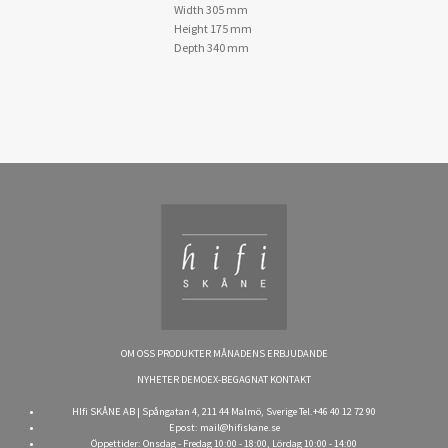
Width 305 mm
Height 175 mm
Depth 340 mm
OM OSS
PRODUKTER
MÅNADENS ERBJUDANDE
NYHETER
DEMOEX-BEGAGNAT
KONTAKT
HIfi SKÅNE AB | Spångatan 4, 211 44 Malmö, Sverige Tel.+46 40 12 72 90
Epost:
mail@hifiskane.se
Öppettider: Onsdag - Fredag 10:00 - 18:00, Lördag 10:00 - 14:00