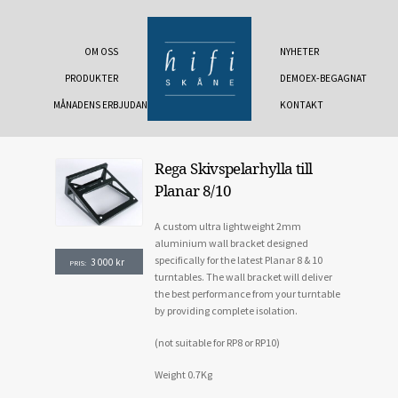
OM OSS
NYHETER
PRODUKTER
DEMOEX-BEGAGNAT
MÅNADENS ERBJUDANDE
KONTAKT
Rega Skivspelarhylla till
Planar 8/10
A custom ultra lightweight 2mm
aluminium wall bracket designed
specifically for the latest Planar 8 & 10
3 000
kr
PRIS:
turntables. The wall bracket will deliver
the best performance from your turntable
by providing complete isolation.
(not suitable for RP8 or RP10)
Weight 0.7Kg