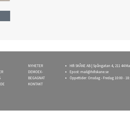
NYHETER
HIfi SKÅNE AB | Spångatan 4, 211 44 Ma
ER
DEMOEX-
Epost:
mail@hifiskane.se
S
BEGAGNAT
Öppettider: Onsdag - Fredag 10:00 - 18:
NDE
KONTAKT