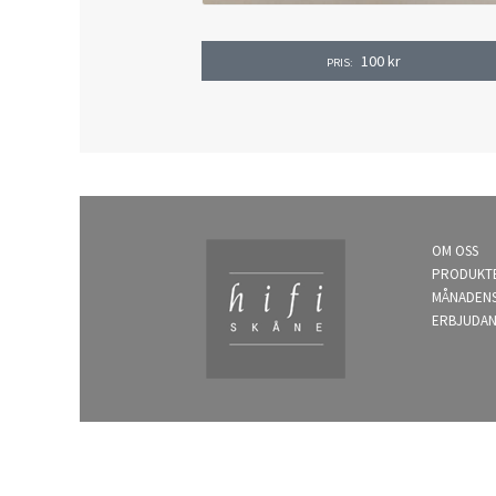
100
kr
PRIS:
OM OSS
PRODUKT
MÅNADEN
ERBJUDA