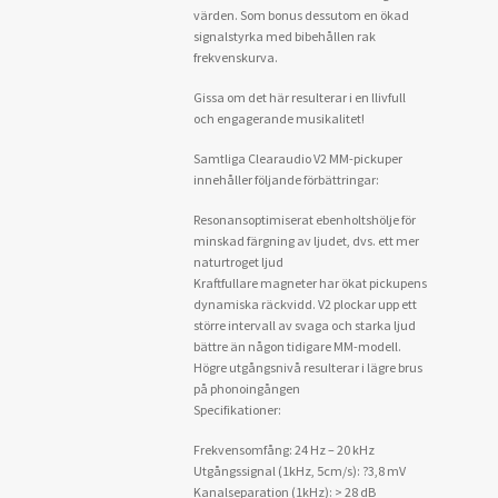
värden. Som bonus dessutom en ökad
signalstyrka med bibehållen rak
frekvenskurva.
Gissa om det här resulterar i en llivfull
och engagerande musikalitet!
Samtliga Clearaudio V2 MM-pickuper
innehåller följande förbättringar:
Resonansoptimiserat ebenholtshölje för
minskad färgning av ljudet, dvs. ett mer
naturtroget ljud
Kraftfullare magneter har ökat pickupens
dynamiska räckvidd. V2 plockar upp ett
större intervall av svaga och starka ljud
bättre än någon tidigare MM-modell.
Högre utgångsnivå resulterar i lägre brus
på phonoingången
Specifikationer:
Frekvensomfång: 24 Hz – 20 kHz
Utgångssignal (1kHz, 5cm/s): ?3,8 mV
Kanalseparation (1kHz): > 28 dB