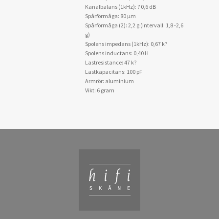
Kanalbalans (1kHz): ? 0,6 dB
Spårförmåga: 80 µm
Spårförmåga (2): 2,2 g (intervall: 1,8 -2,6
g)
Spolens impedans (1kHz): 0,67 k?
Spolens inductans: 0,40 H
Lastresistance: 47 k?
Lastkapacitans: 100 pF
Armrör: aluminium
Vikt: 6 gram