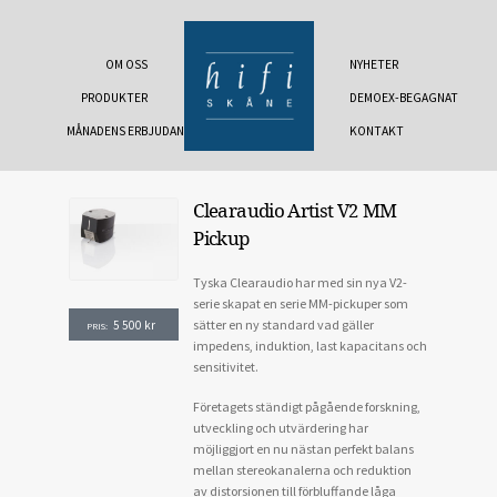
OM OSS
NYHETER
PRODUKTER
DEMOEX-BEGAGNAT
MÅNADENS ERBJUDANDE
KONTAKT
Clearaudio Artist V2 MM
Pickup
Tyska Clearaudio har med sin nya V2-
serie skapat en serie MM-pickuper som
sätter en ny standard vad gäller
5 500
kr
PRIS:
impedens, induktion, last kapacitans och
sensitivitet.
Företagets ständigt pågående forskning,
utveckling och utvärdering har
möjliggjort en nu nästan perfekt balans
mellan stereokanalerna och reduktion
av distorsionen till förbluffande låga