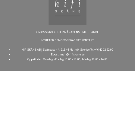
OM OSS
PRODUKTER
MÅNADENS ERBJUDANDE
NYHETER
DEMOEX-BEGAGNAT
KONTAKT
HIfi SKÅNE AB | Spångatan 4, 211 44 Malmö, Sverige Tel.+46 40 12 72 90
Epost:
mail@hifiskane.se
Öppettider: Onsdag - Fredag 10:00 - 18:00, Lördag 10:00 - 14:00