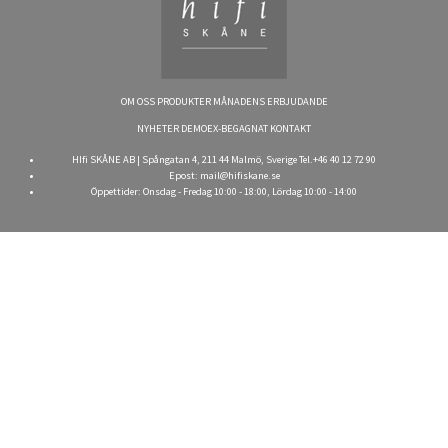
OM OSS
PRODUKTER
MÅNADENS ERBJUDANDE
NYHETER
DEMOEX-BEGAGNAT
KONTAKT
HIfi SKÅNE AB | Spångatan 4, 211 44 Malmö, Sverige Tel.+46 40 12 72 90
Epost:
mail@hifiskane.se
Öppettider: Onsdag - Fredag 10:00 - 18:00, Lördag 10:00 - 14:00