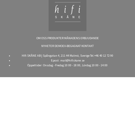
OM OSS
PRODUKTER
MÅNADENS ERBJUDANDE
NYHETER
DEMOEX-BEGAGNAT
KONTAKT
HIfi SKÅNE AB | Spångatan 4, 211 44 Malmö, Sverige Tel.+46 40 12 72 90
Epost:
mail@hifiskane.se
Öppettider: Onsdag - Fredag 10:00 - 18:00, Lördag 10:00 - 14:00