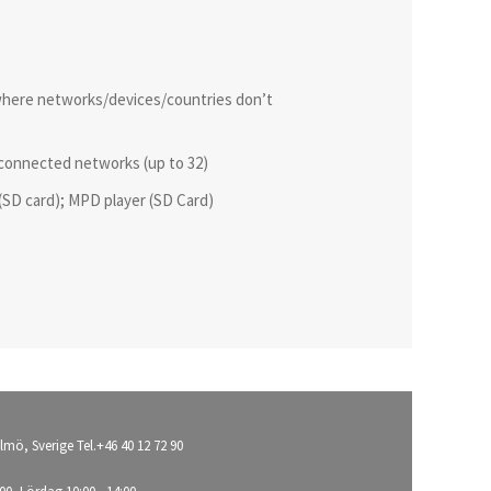
where networks/devices/countries don’t
 connected networks (up to 32)
(SD card); MPD player (SD Card)
lmö, Sverige Tel.+46 40 12 72 90