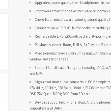
Upgrades sound quality from headphones, in-car
Empowers smartphones as ‘hi-fi quality’ portable 
Chord Electronics’ award-winning sound quality 
Connects via Wi-Fi 2.4GHz (for optimum stability)
Rechargeable LiPo 2200mAh battery: 9-hour + pla
Playback support: Roon, DNLA, AirPlay and Blueto
Precision-machined aluminium casing with black a
window and silicone feet
Support for all major file types including: ACC,
and MP3
High-resolution audio-compatible: PCM sample rat
176.4kHz, 192kHz, 358.8kHz, 384kHz,717.6kHz and 76
DSD256 (Quad-DSD); DSD from SD card
Devices supported: iPhone, iPad, Android phone
computers and DAPs