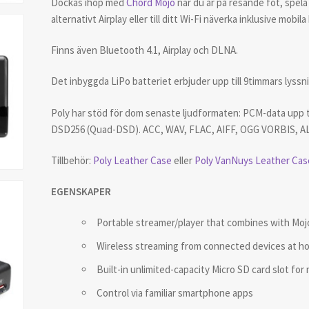
Dockas ihop med
Chord Mojo
när du är på resande fot, spela
alternativt Airplay eller till ditt Wi-Fi näverka inklusive mobi
Finns även Bluetooth 4.1, Airplay och DLNA.
Det inbyggda LiPo batteriet erbjuder upp till 9timmars lyssn
Poly har stöd för dom senaste ljudformaten:
PCM-data upp ti
DSD256 (Quad-DSD).
ACC, WAV, FLAC, AIFF, OGG VORBIS, A
Tillbehör:
Poly Leather Case
eller
Poly VanNuys Leather Cas
EGENSKAPER
Portable streamer/player that combines with Moj
Wireless streaming from connected devices at h
Built-in unlimited-capacity Micro SD card slot for
Control via familiar smartphone apps