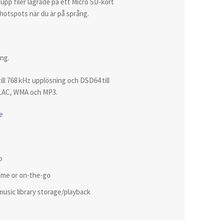
 upp filer lagrade på ett Micro SD-kort
la hotspots när du är på språng.
ing.
ll 768 kHz upplösning och DSD64 till
LAC, WMA och MP3.
e
o
ome or on-the-go
 music library storage/playback