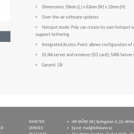
Dimensions: 50mm (L) x 62mm (W) x 22mm (H)
Over-the-air software updates
Hotspot mode: Poly can create its own hotspot 
support tethering
Integrated Access Point: allows configuration of
DLNA server and renderer (SD card); SMB Server 
Garanti: 1år
NYHETER
HIfi SKÅNE AB | Spångatan 4, 211 44 Ma
ER
DEMOEX-
Epost:
mail@hifiskane.se