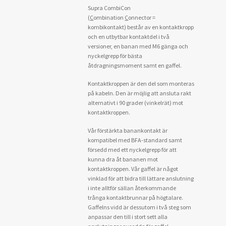
Supra CombiCon
(
C
ombination
C
onnector =
kombikontakt) består av en kontaktkropp
och en utbytbar kontaktdel i två
versioner, en banan med M6 gänga och
nyckelgrepp för bästa
åtdragningsmoment samt en gaffel.
Kontaktkroppen är den del som monteras
på kabeln. Den är möjlig att ansluta rakt
alternativt i 90 grader (vinkelrät) mot
kontaktkroppen.
Vår förstärkta banankontakt är
kompatibel med BFA-standard samt
försedd med ett nyckelgrepp för att
kunna dra åt bananen mot
kontaktkroppen. Vår gaffel är något
vinklad för att bidra till lättare anslutning
i inte alltför sällan återkommande
trånga kontaktbrunnar på högtalare.
Gaffelns vidd är dessutom i två steg som
anpassar den till i stort sett alla