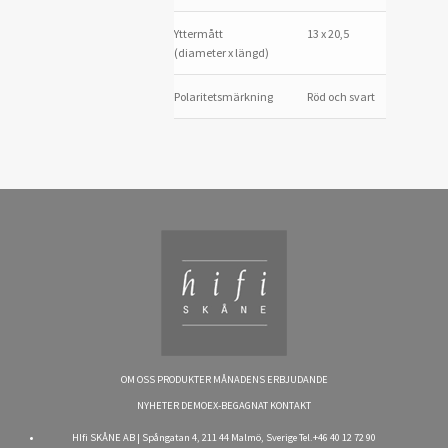
Yttermått
13 x 20,5
(diameter x längd)
Polaritetsmärkning
Röd och svart
OM OSS
PRODUKTER
MÅNADENS ERBJUDANDE
NYHETER
DEMOEX-BEGAGNAT
KONTAKT
HIfi SKÅNE AB | Spångatan 4, 211 44 Malmö, Sverige Tel.+46 40 12 72 90