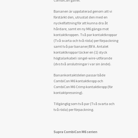
CombiCon gaffel.
Bananen är uppdaterad genom att vi
förstärkt den, utrustat den med en
nyckelfattning för att kunna dra åt
hårdare, samt en ny M6 gänga mot
kontaktkroppen. Två par kontaktkroppar
(Två svarta och två röda) per förpackning
samt två par bananer/BFA. Antalet
kontaktkroppar täcker en (1) styck
högtalarkabel i singel-wire-utförande
(dvs två anslutningar i var sin ände).
Banankontaktdelen passar både
CombiCon M6 kontaktkropp och
CombiCon M6 Crimp kontaktkropp (för
kontaktpressning).
Tillgänglig som två par (Två svarta och
två röda) per förpackning.
Supra CombiCon M6 serien