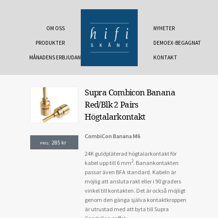
OM OSS
NYHETER
PRODUKTER
DEMOEX-BEGAGNAT
MÅNADENS ERBJUDANDE
KONTAKT
Supra Combicon Banana
Red/Blk 2 Pairs
Högtalarkontakt
CombiCon Banana M6
285
kr
PRIS:
24K guldpläterad högtalarkontakt för
2
kabel upp till 6 mm
. Banankontakten
passar även BFA standard. Kabeln är
möjlig att ansluta rakt eller i 90 graders
vinkel till kontakten. Det är också möjligt
genom den gänga själva kontaktkroppen
är utrustad med att byta till Supra