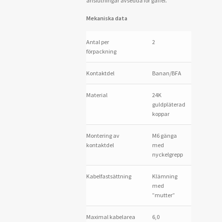
anslutningar avsedda för gaffel.
Mekaniska data
Antal per
2
p
förpackning
Kontaktdel
Banan/BFA
Material
24K
guldpläterad
koppar
Montering av
M6 gänga
kontaktdel
med
nyckelgrepp
Kabelfastsättning
Klämning
med
”mutter”
Maximal kabelarea
6,0