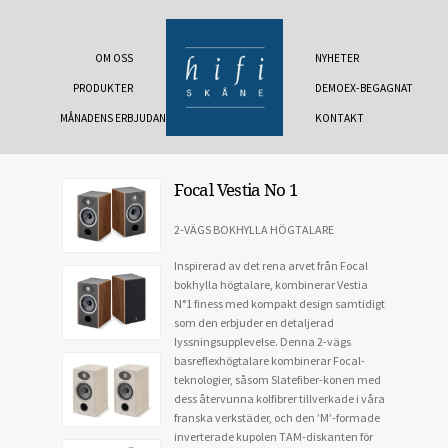
OM OSS
NYHETER
PRODUKTER
DEMOEX-BEGAGNAT
MÅNADENS ERBJUDANDE
KONTAKT
Focal Vestia No 1
2-VÄGS BOKHYLLA HÖGTALARE
Inspirerad av det rena arvet från Focal
bokhylla högtalare, kombinerar Vestia
N°1 finess med kompakt design samtidigt
som den erbjuder en detaljerad
lyssningsupplevelse. Denna 2-vägs
basreflexhögtalare kombinerar Focal-
teknologier, såsom Slatefiber-konen med
dess återvunna kolfibrer tillverkade i våra
franska verkstäder, och den ’M’-formade
inverterade kupolen TAM-diskanten för