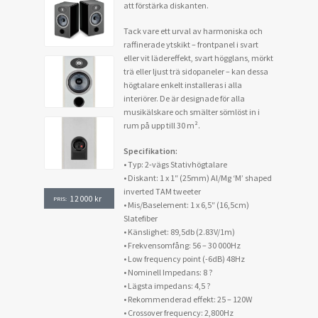
att förstärka diskanten.
Tack vare ett urval av harmoniska och
raffinerade ytskikt – frontpanel i svart
eller vit lädereffekt, svart högglans, mörkt
trä eller ljust trä sidopaneler – kan dessa
högtalare enkelt installeras i alla
interiörer. De är designade för alla
musikälskare och smälter sömlöst in i
rum på upp till 30 m².
Specifikation:
• Typ: 2-vägs Stativhögtalare
• Diskant: 1 x 1″ (25mm) Al/Mg ‘M’ shaped
inverted TAM tweeter
12 000
kr
PRIS:
• Mis/Baselement: 1 x 6,5″ (16,5cm)
Slatefiber
• Känslighet: 89,5db (2.83V/1m)
• Frekvensomfång: 56 – 30 000Hz
• Low frequency point (-6dB) 48Hz
• Nominell Impedans: 8 ?
• Lägsta impedans: 4,5 ?
• Rekommenderad effekt: 25 – 120W
• Crossover frequency: 2,800Hz