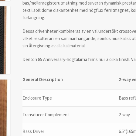
bas/mellanregisterutmatning med suverän dynamisk prestan
textil soft dome diskantenhet med högflux ferritmagnet, kon
förlängning.
Dessa drivenheter kombineras av en väl undersökt crossover
vilket resulterar i en sammanhängande, sömlös musikalisk u
sin återgivning av alla källmaterial.
Denton 85 Anniversary-högtalarna finns nu i 3 olika finish. V
General Description
2-way v
Enclosure Type
Bass ref
Transducer Complement
2-way
Bass Driver
6.5″(165