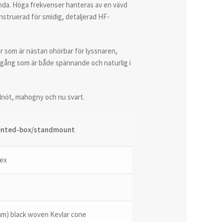
da. Höga frekvenser hanteras av en vävd
struerad för smidig, detaljerad HF-
 som är nästan ohörbar för lyssnaren,
tgång som är både spännande och naturlig i
alnöt, mahogny och nu svart.
ented-box/standmount
lex
mm) black woven Kevlar cone