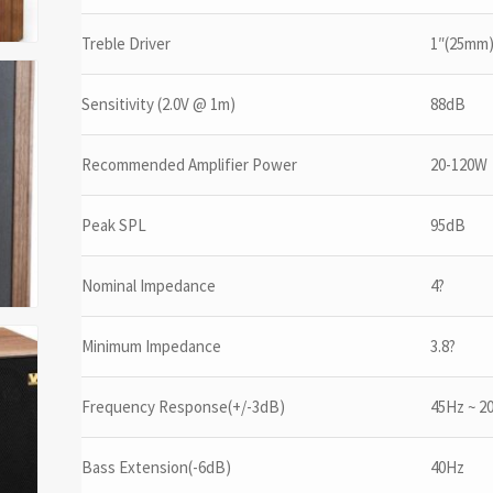
Treble Driver
1″(25mm)
Sensitivity (2.0V @ 1m)
88dB
Recommended Amplifier Power
20-120W
Peak SPL
95dB
Nominal Impedance
4?
Minimum Impedance
3.8?
Frequency Response(+/-3dB)
45Hz ~ 2
Bass Extension(-6dB)
40Hz