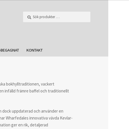
Sök
-BEGAGNAT
KONTAKT
ska bokhylltraditionen, vackert
nfälld främre baffel och traditionellt
eum dock uppdaterad och använder en
har Wharfedales innovativa vävda Kevlar-
tion ger en rik, detaljerad