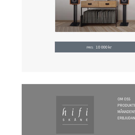
10 000
kr
PRIS:
OM OSS
PRODUKT
MÅNADEN
ERBJUDA