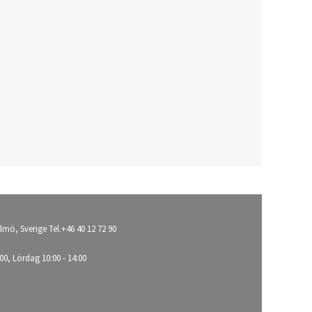
lmö, Sverige Tel.+46 40 12 72 90
00, Lördag 10:00 - 14:00