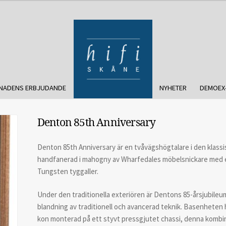
NADENS ERBJUDANDE
NYHETER
DEMOEX
Denton 85th Anniversary
Denton 85th Anniversary är en tvåvägshögtalare i den klassi
handfanerad i mahogny av Wharfedales möbelsnickare med en i
Tungsten tyggaller.
Under den traditionella exteriören är Dentons 85-årsjubil
blandning av traditionell och avancerad teknik. Basenheten 
kon monterad på ett styvt pressgjutet chassi, denna kombina