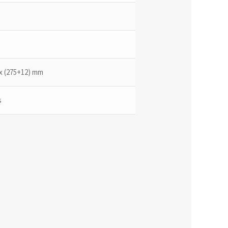
0x (275+12) mm
s