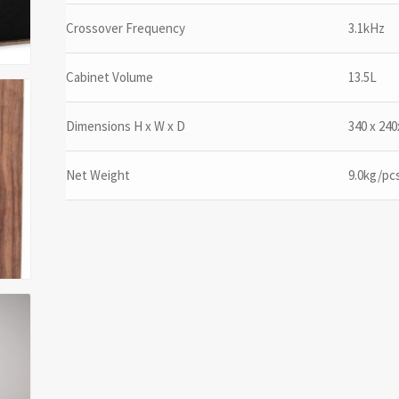
Crossover Frequency
3.1kHz
Cabinet Volume
13.5L
Dimensions H x W x D
340 x 24
Net Weight
9.0kg/pc