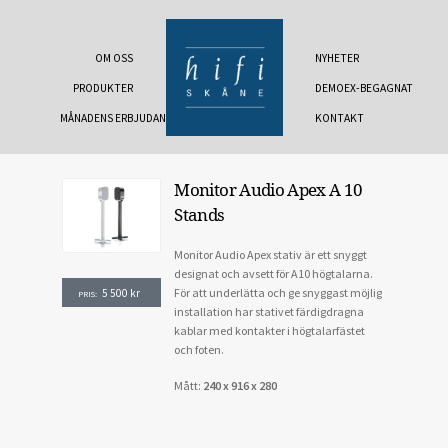
OM OSS
NYHETER
PRODUKTER
DEMOEX-BEGAGNAT
MÅNADENS ERBJUDANDE
KONTAKT
Monitor Audio Apex A 10
Stands
Monitor Audio Apex stativ är ett snyggt
designat och avsett för A10 högtalarna.
För att underlätta och ge snyggast möjlig
5 500
kr
PRIS:
installation har stativet färdigdragna
kablar med kontakter i högtalarfästet
och foten.
Mått:
240 x 916 x 280