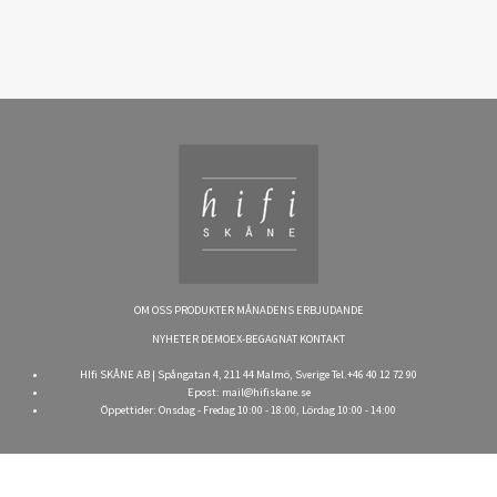
OM OSS
PRODUKTER
MÅNADENS ERBJUDANDE
NYHETER
DEMOEX-BEGAGNAT
KONTAKT
HIfi SKÅNE AB | Spångatan 4, 211 44 Malmö, Sverige Tel.+46 40 12 72 90
Epost:
mail@hifiskane.se
Öppettider: Onsdag - Fredag 10:00 - 18:00, Lördag 10:00 - 14:00