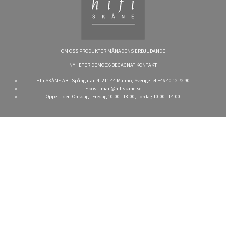
OM OSS
PRODUKTER
MÅNADENS ERBJUDANDE
NYHETER
DEMOEX-BEGAGNAT
KONTAKT
HIfi SKÅNE AB | Spångatan 4, 211 44 Malmö, Sverige Tel.+46 40 12 72 90
Epost:
mail@hifiskane.se
Öppettider: Onsdag - Fredag 10:00 - 18:00, Lördag 10:00 - 14:00