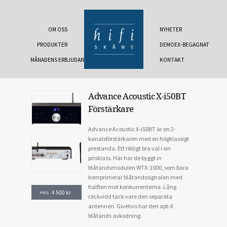
OM OSS
NYHETER
PRODUKTER
DEMOEX-BEGAGNAT
MÅNADENS ERBJUDANDE
KONTAKT
Advance Acoustic X-i50BT
Förstärkare
Advance Acoustic X-i50BT är en 2-
kanalsförstärkaren med en högklassigt
prestanda. Ett riktigt bra val i sin
prisklass. Här har de byggt in
blåtandsmodulen WTX-1000, som bara
komprimerar blåtandssignalen med
hälften mot konkurrenterna. Lång
4 500
kr
PRIS:
räckvidd tack vare den separata
antennen. Givetvis har den apt-X
blåtands avkodning.