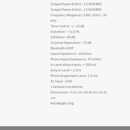
Output Power 8 Ohm : 2 X 50 W RMS
Output Power 4 Ohm : 2 X 65 W RMS
Frequency Response (-3dB): 10 Hz – 30
kHz
Tone Control : +/- 10 dB
Distortion : < 0,15 %
S/N Ratio > 85 dB
Channel Separation > 70 dB
Bluetooth A2DP
Input Impedance : 10 kOhm
Phono Input Impedance : 47 kOhm
In Level of Aux Inputs : < 550 mV
Amp in Level < 1.25 V
Phono Stage Input Level : 2.5 mV
AC Input : 230V
1 toroidal transformer
Dimensions : H.11 cm x W.43 cm x D.32
cm
Net Weight: 6 kg